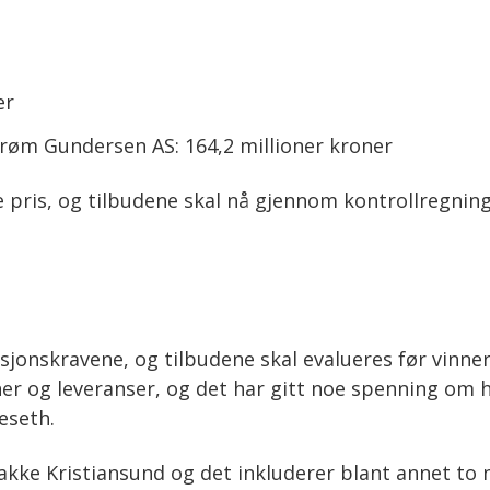
er
trøm Gundersen AS: 164,2 millioner kroner
e pris, og tilbudene skal nå gjennom kontrollregning 
jonskravene, og tilbudene skal evalueres før vinneren
iner og leveranser, og det har gitt noe spenning o
deseth.
akke Kristiansund og det inkluderer blant annet to