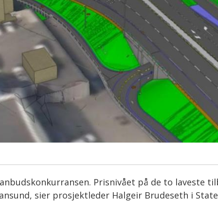
 i anbudskonkurransen. Prisnivået på de to laveste t
iansund, sier prosjektleder Halgeir Brudeseth i Stat