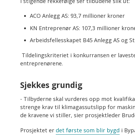
I stigende rekkefølge ser tilbudene slik ut:
ACO Anlegg AS: 93,7 millioner kroner
KN Entreprenør AS: 107,3 millioner kron
Arbeidsfellesskapet B45 Anlegg AS og S
Tildelingskriteriet i konkurransen er lavest
entreprenørene.
Sjekkes grundig
- Tilbyderne skal vurderes opp mot kvalifikas
strenge krav til klimagassutslipp for mask
de kravene vi stiller, sier prosjektleder Bru
Prosjektet er
det første som blir bygd
i Byp