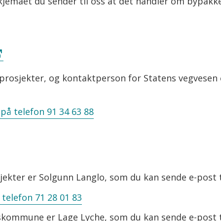
skjemaet du sender til oss at det handler om bypakk
 prosjekter, og kontaktperson for Statens vegvesen 
på telefon 91 34 63 88
ekter er Solgunn Langlo, som du kan sende e-post t
telefon 71 28 01 83
skommune er Lage Lyche, som du kan sende e-post t