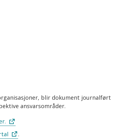
organisasjoner, blir dokument journalført
pektive ansvarsområder.
er.
rtal
.