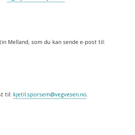
n Melland, som du kan sende e-post til:
t til:
kjetil.sporsem@vegvesen.no
.