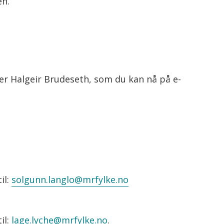
en.
er Halgeir Brudeseth, som du kan nå på e-
il:
solgunn.langlo@mrfylke.no
il:
lage.lyche@mrfylke.no
.