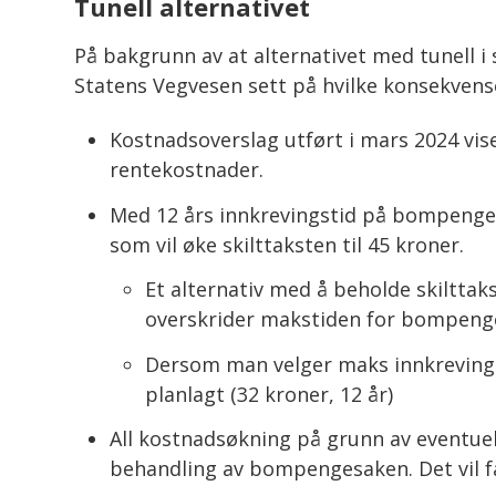
Tunell alternativet
På bakgrunn av at alternativet med tunell i 
Statens Vegvesen sett på hvilke konsekvense
Kostnadsoverslag utført i mars 2024 viser
rentekostnader.
Med 12 års innkrevingstid på bompengene
som vil øke skilttaksten til 45 kroner.
Et alternativ med å beholde skiltta
overskrider makstiden for bompenge
Dersom man velger maks innkrevingst
planlagt (32 kroner, 12 år)
All kostnadsøkning på grunn av eventuelt
behandling av bompengesaken. Det vil få