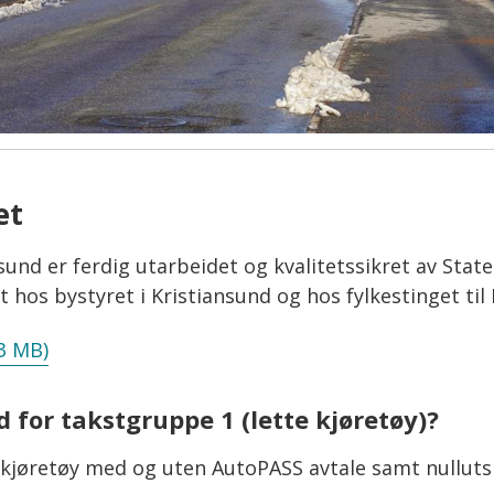
et
sund er ferdig utarbeidet og kvalitetssikret av Stat
et hos bystyret i Kristiansund og hos fylkestinget 
3 MB)
for takstgruppe 1 (lette kjøretøy)?
le kjøretøy med og uten AutoPASS avtale samt nullut