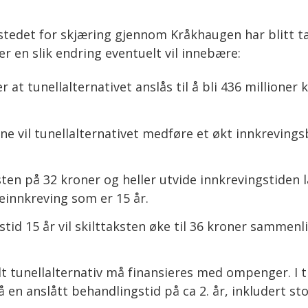
stedet for skjæring gjennom Kråkhaugen har blitt tat
r en slik endring eventuelt vil innebære:
 at tunellalternativet anslås til å bli 436 millioner
 vil tunellalternativet medføre et økt innkrevings
ksten på 32 kroner og heller utvide innkrevingstide
innkreving som er 15 år.
id 15 år vil skilttaksten øke til 36 kroner sammenl
 tunellalternativ må finansieres med ompenger. I ti
 en anslått behandlingstid på ca 2. år, inkludert s