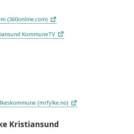
em (360online.com)
stiansund KommuneTV
ylkeskommune (mrfylke.no)
ke Kristiansund