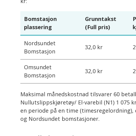
kr:
Bomstasjon
Grunntakst
P
plassering
(Full pris)
k
Nordsundet
32,0 kr
2
Bomstasjon
Omsundet
32,0 kr
2
Bomstasjon
Maksimal månedskostnad tilsvarer 60 betalb
Nullutslippskjøretøy/ El-varebil (N1) 1 075 
en periode på en time (timesregelordning),
og Nordsundet bomstasjoner.